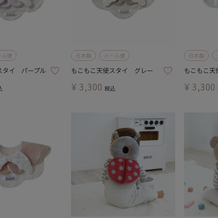
ール便
日本製
メール便
日本製
スタイ パープル
もこもこ天使スタイ グレー
もこもこ天
¥
3,300
¥
3,300
込
税込