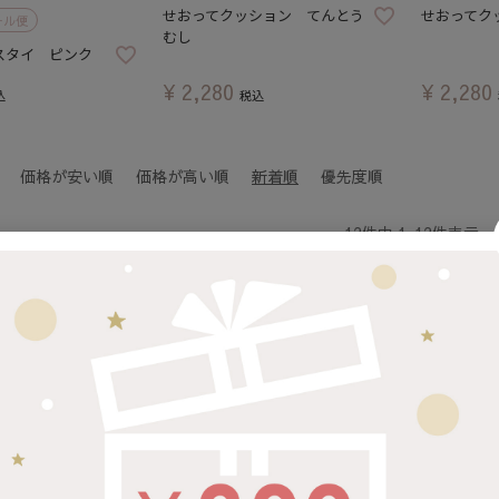
せおってクッション てんとう
せおってク
ール便
むし
スタイ ピンク
¥
2,280
¥
2,280
込
税込
価格が安い順
価格が高い順
新着順
優先度順
12
件中
1
-
12
件表示