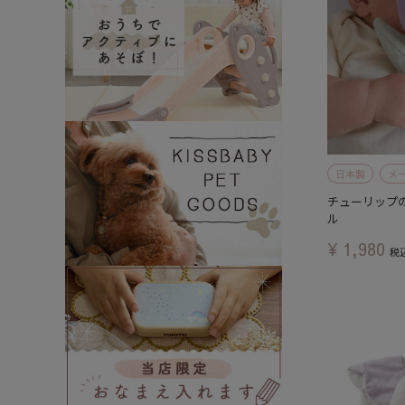
日本製
メ
チューリップ
ル
¥
1,980
税