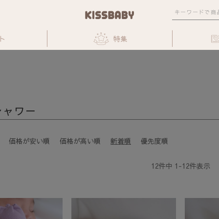
ト
特集
シャワー
価格が安い順
価格が高い順
新着順
優先度順
12
件中
1
-
12
件表示