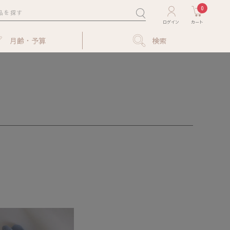
0
月齢・予算
検索