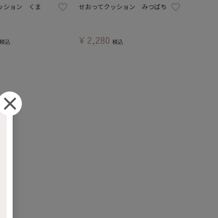
ッション くま
せおってクッション みつばち
¥
2,280
税込
税込