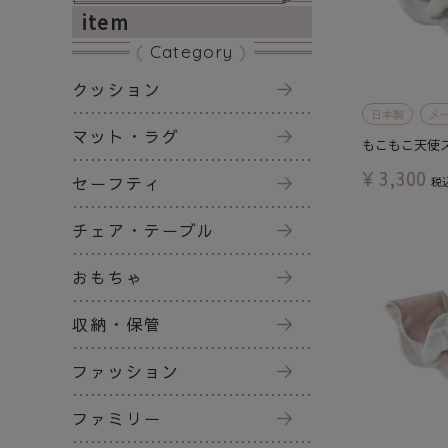
item
Category
クッション
日本製
メ
マット・ラグ
もこもこ天使
¥
3,300
セーフティ
税
チェア・テーブル
おもちゃ
収納・保管
ファッション
ファミリー