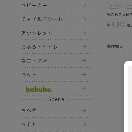
ベビーカー
日本製
メ
もこもこ天使
チャイルドシート
¥
3,300
税
アウトレット
おふろ・トイレ
並び替え
衛生・ケア
ペット
Scene
おへや
おそと