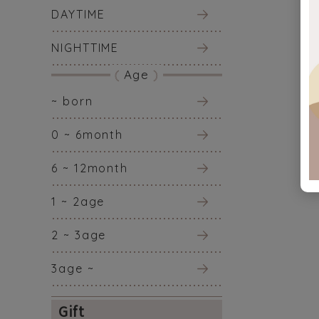
DAYTIME
NIGHTTIME
Age
~ born
0 ~ 6month
6 ~ 12month
1 ~ 2age
2 ~ 3age
3age ~
Gift