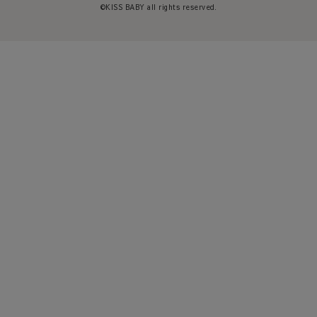
©KISS BABY all rights reserved.