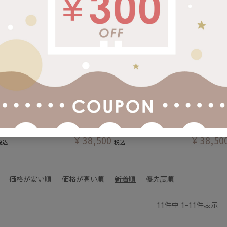
ラッピング対象外
BBシリーズ
ラッピング対象外
BBシリーズ
y | R129
Hummingbaby | R129
Hummingb
ート回転式
チャイルドシート回転式
チャイルド
ウン
リッチブラック
ココ・グレ
5.00
（2）
¥
38,500
¥
38,50
税込
税込
価格が安い順
価格が高い順
新着順
優先度順
11
件中
1
-
11
件表示