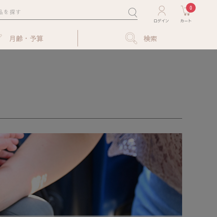
0
月齢・予算
検索