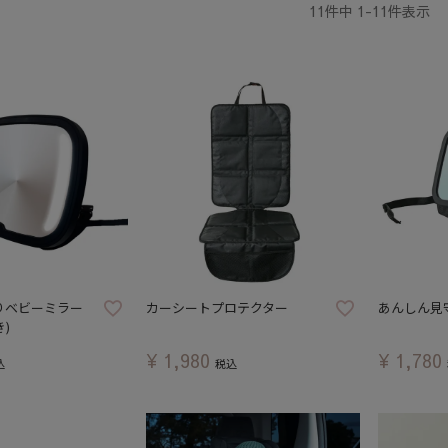
11
件中
1
-
11
件表示
りベビーミラー
カーシートプロテクター
あんしん見
き)
¥
1,980
¥
1,780
込
税込