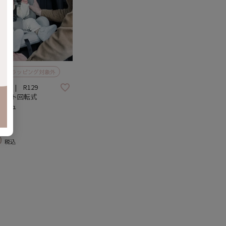
ラッピング対象外
aby | R129
シート回転式
ージュ
0
税込