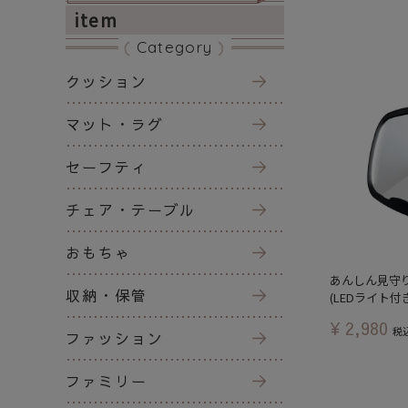
item
Category
クッション
マット・ラグ
セーフティ
チェア・テーブル
おもちゃ
あんしん見守
収納・保管
(LEDライト付
¥
2,980
税
ファッション
ファミリー