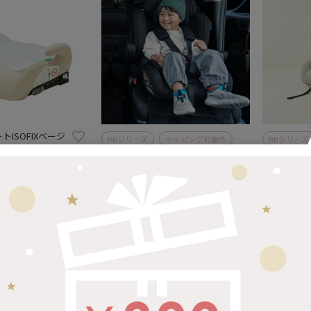
ISOFIXベージ
BBシリーズ
ラッピング対象外
BBシリーズ
Hummingbaby | R129
Hummingb
チャイルド&ジュニアシート
チャイルド
リッチブラック
ココ・グレ
¥
29,480
¥
29,48
込
税込