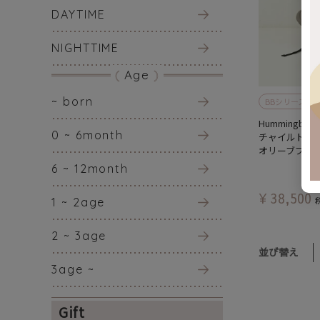
DAYTIME
NIGHTTIME
Age
~ born
BBシリーズ
Hummingbab
0 ~ 6month
チャイルドシ
オリーブブラ
6 ~ 12month
¥
38,500
1 ~ 2age
2 ~ 3age
並び替え
3age ~
Gift