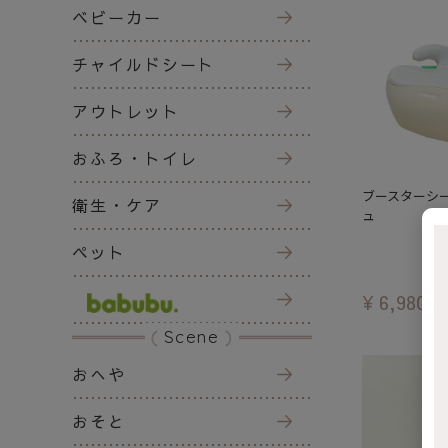
ベビーカー
チャイルドシート
アウトレット
おふろ・トイレ
ブースターシート
衛生・ケア
ュ
ペット
¥
6,980
税
Scene
おへや
おそと