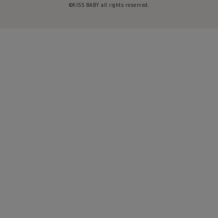
©KISS BABY all rights reserved.