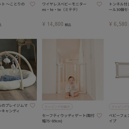
ト ～ことりの
ワイヤレスベビーモニター
トンネル付
mi・te・te（ミテテ）
ール30個セ
¥
14,800
¥
6,580
込
税込
らのプレイジムマ
ラッピング対象外
ラッピング
ンキャンディ
セーフティウッディゲート(取付
ベビーフェ
幅75~89cm)
イプ