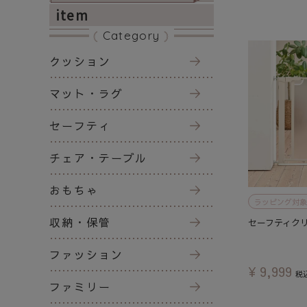
item
Category
クッション
マット・ラグ
セーフティ
チェア・テーブル
おもちゃ
ラッピング対象
収納・保管
セーフティク
ファッション
¥
9,999
税
ファミリー