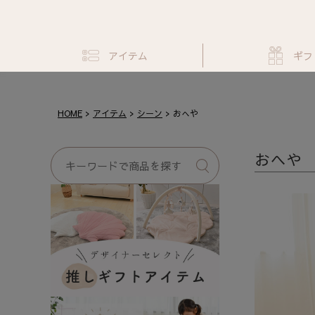
アイテム
ギフ
HOME
アイテム
シーン
おへや
おへや