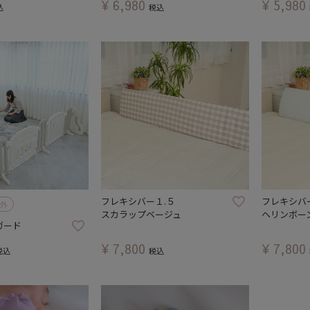
¥
6,980
¥
5,980
込
税込
フレキシバー１.５
フレキシバ
外
スカラップベージュ
ヘリンボー
ガード
¥
7,800
¥
7,800
税込
税込