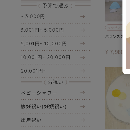
予算で選ぶ
~ 3,000円
ラッピング対象
3,001円~ 5,000円
バランススト
5,001円~ 10,000円
¥
7,980
税
10,001円~ 20,000円
20,001円~
お祝い
ベビーシャワー
懐妊祝い(妊娠祝い)
出産祝い