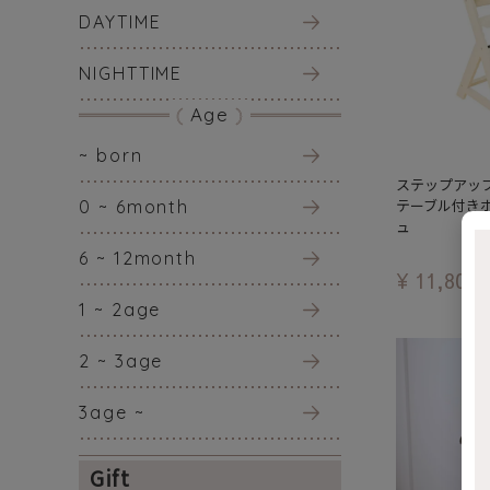
DAYTIME
NIGHTTIME
Age
~ born
ステップアッ
テーブル付き
0 ~ 6month
ュ
6 ~ 12month
¥
11,800
1 ~ 2age
2 ~ 3age
3age ~
Gift