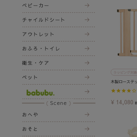
ベビーカー
チャイルドシート
アウトレット
おふろ・トイレ
衛生・ケア
ラッピング対象
ペット
木製ローステ
¥
14,080
Scene
おへや
おそと