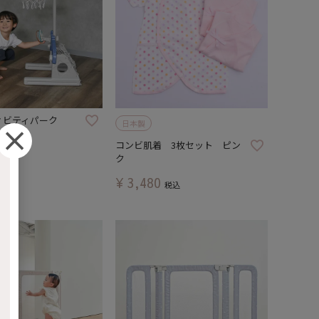
ティビティパーク
日本製
コンビ肌着 3枚セット ピン
ク
¥
3,480
税込
税込