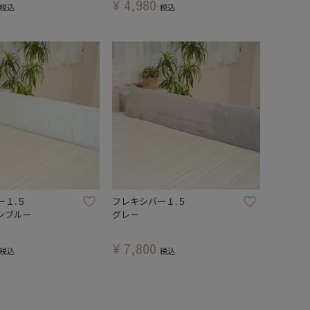
¥
4,980
税込
税込
ー１.５
フレキシバー１.５
ンブルー
グレー
¥
7,800
税込
税込