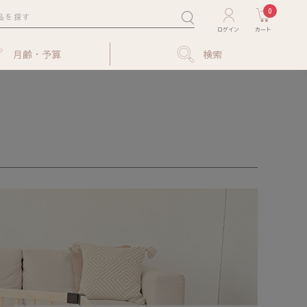
0
月齢・予算
検索