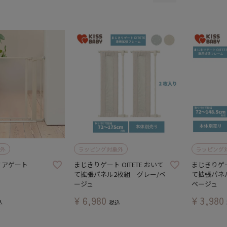
外
ラッピング対象外
ラッピング
リアゲート
まじきりゲート OITETE おいて
まじきりゲート
て拡張パネル2枚組 グレー/ベ
て拡張パネ
ージュ
ベージュ
¥
6,980
¥
3,980
込
税込