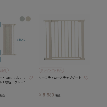
対象外
ラッピング対象外
 OITETE おいて
セーフティローステップゲート
ル１枚組 グレー/
¥
8,980
税込
税込