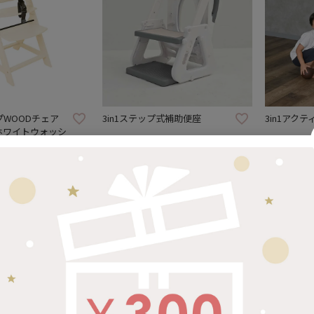
プWOODチェア
3in1ステップ式補助便座
3in1アク
ホワイトウォッシ
¥
3,980
¥
4,480
税込
税込