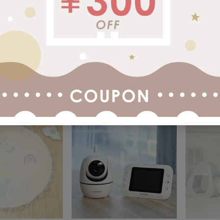
外
ラッピング対象外
ラッピング
ーン
セーフティゲート スムース ベ
まじきりゲート
ージュ
て BEIGE
¥
5,980
¥
14,08
込
税込