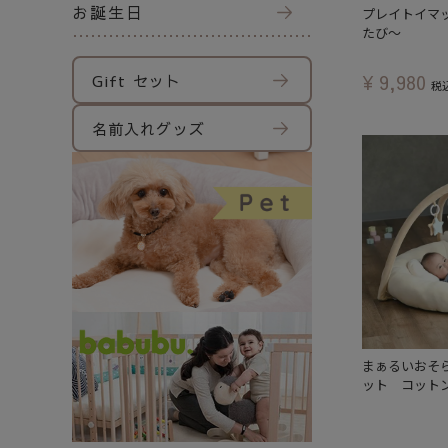
お誕生日
プレイトイマッ
たび～
Gift セット
¥
9,980
税
名前入れグッズ
まぁるいおそ
ット コット