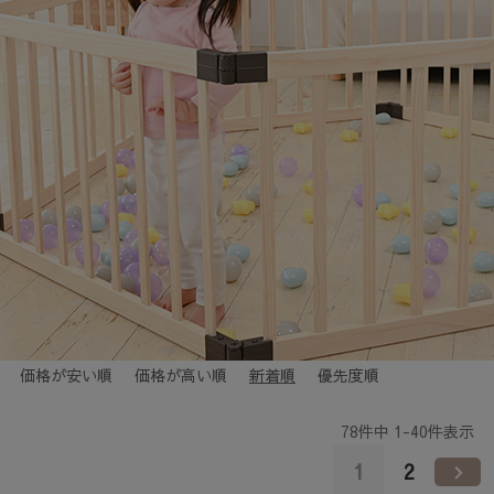
価格が安い順
価格が高い順
新着順
優先度順
78
件中
1
-
40
件表示
1
2