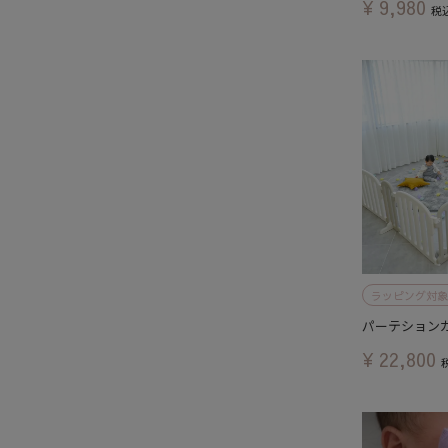
¥
9,980
税
ラッピング対象
パーテション
¥
22,800