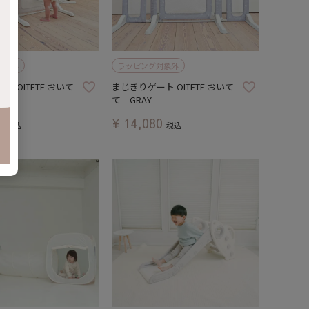
対象外
ラッピング対象外
 OITETE おいて
まじきりゲート OITETE おいて
て GRAY
0
¥
14,080
税込
税込