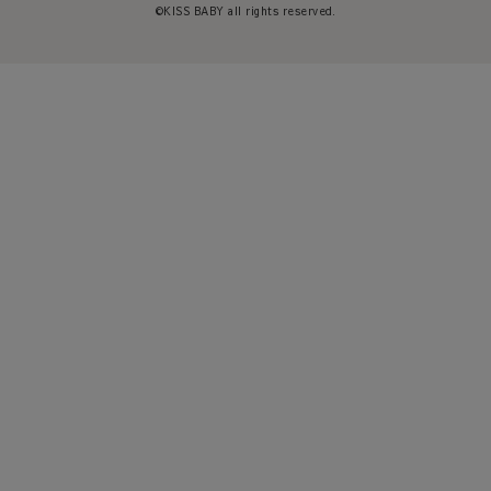
©KISS BABY all rights reserved.