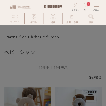
0
アイテム
ギフト
特集
月齢・予算
検索
HOME
ギフト
お祝い
ベビーシャワー
ベビーシャワー
12
件中
1
-
12
件表示
並び替え