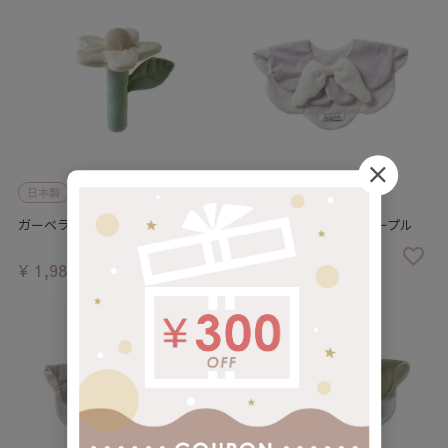
日本製
メール便
日本製
メール便
ガーベラのラトル ホワイト
もこもこ天使スタイ パープル
¥
1,980
¥
3,300
税込
税込