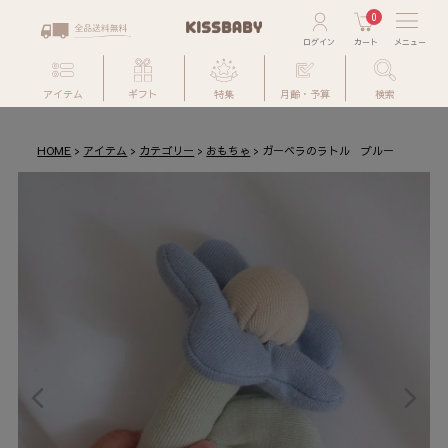
0
アイテム
ギフト
特集
月齢・予算
検索
HOME
アイテム
カテゴリー
おもちゃ
ガーベラのラトル ブルー