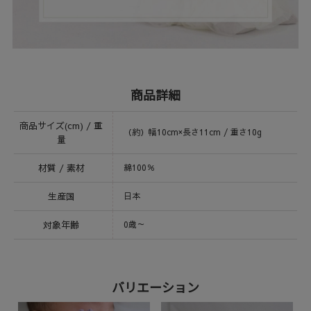
商品詳細
商品サイズ(cm) / 重
（約）幅10cm×長さ11cm / 重さ10g
量
材質 / 素材
綿100％
生産国
日本
対象年齢
0歳～
バリエーション