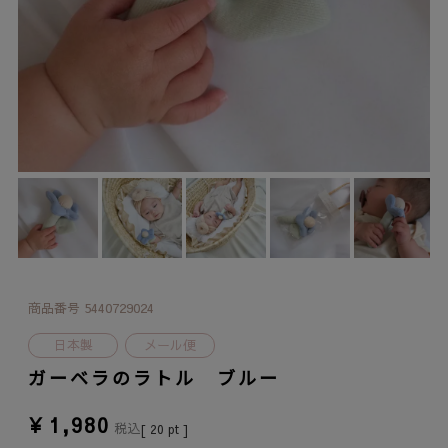
商品番号
5440729024
日本製
メール便
ガーベラのラトル ブルー
¥
1,980
税込
[
20
pt ]