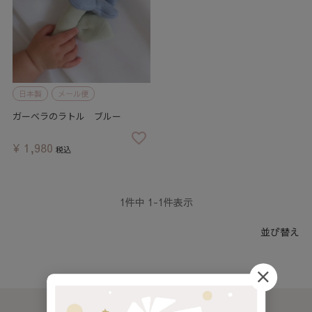
日本製
メール便
ガーベラのラトル ブルー
¥
1,980
税込
1
件中
1
-
1
件表示
並び替え