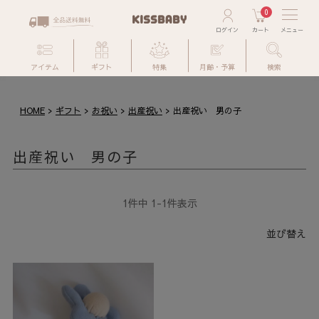
0
アイテム
ギフト
特集
月齢・予算
検索
HOME
ギフト
お祝い
出産祝い
出産祝い 男の子
出産祝い 男の子
1
件中
1
-
1
件表示
並び替え