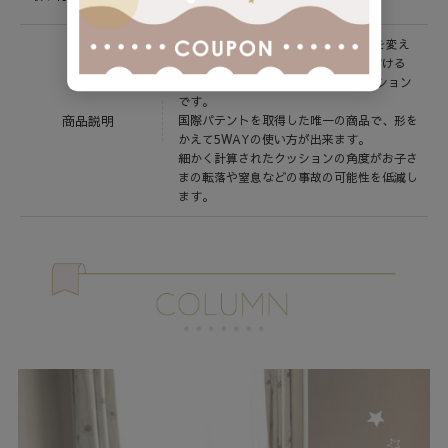
マットレス厚み 約15～25cm
FLEXIBLEフレキシブル（柔軟）に形を変え
ながら様々な用途で長くお使いいただける
babubu.オリジナル設計の多機能クッション
です。
商品説明
国際パテントを取得した唯一の商品で、形を
かえて5WAYの使い方が出来ます。
細かく計算されたクッションの角度がお子さ
まの転落や窒息などの事故の可能性を低減し
ます。