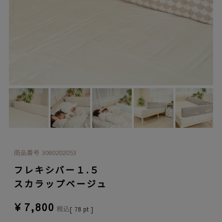
商品番号
3060202053
フレキシバー１.５
スカラップベージュ
¥
7,800
税込
[
78
pt ]