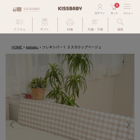
0
アイテム
ギフト
特集
月齢・予算
検索
HOME
babubu.
フレキシバー１.５スカラップベージュ