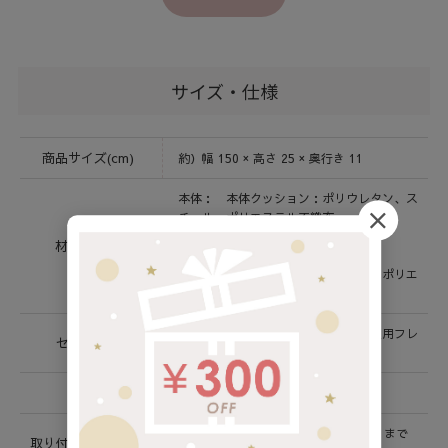
サイズ・仕様
商品サイズ(cm)
約）幅 150 × 高さ 25 × 奥行き 11
本体： 本体クッション：ポリウレタン、ス
チール、ポリエステル不織布
カバー：ポリエステル100%
材質 / 素材
固定用フレーム：スチール
固定用プレート＆ベルト：スチール、ポリエ
ステル
本体クッション×１、カバー×１、固定用フレ
セット内容
ーム×2
生産国
中国
キングサイズベッドの幅（約180cm）まで
取り付け可能サイズ