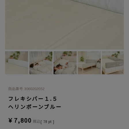
商品番号
3060202052
フレキシバー１.５
ヘリンボーンブルー
¥
7,800
税込
[
78
pt ]