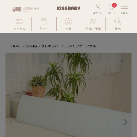
0
アイテム
ギフト
特集
月齢・予算
検索
HOME
babubu.
フレキシバー１.５ヘリンボーンブルー