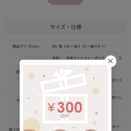
サイズ・仕様
商品サイズ(cm)
約）幅 150 × 高さ 25 × 奥行き 11
本体： 本体クッション：ポリウレタン、ス
チール、ポリエステル不織布
カバー：ポリエステル100%
材質 / 素材
固定用フレーム：スチール
固定用プレート＆ベルト：スチール、ポリエ
ステル
本体クッション×１、カバー×１、固定用フレ
セット内容
ーム×2
生産国
中国
キングサイズベッドの幅（約180cm）まで
取り付け可能サイズ