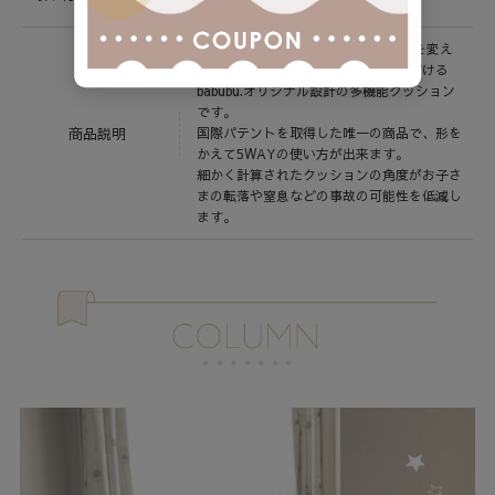
マットレス厚み 約15～25cm
FLEXIBLEフレキシブル（柔軟）に形を変え
ながら様々な用途で長くお使いいただける
babubu.オリジナル設計の多機能クッション
です。
商品説明
国際パテントを取得した唯一の商品で、形を
かえて5WAYの使い方が出来ます。
細かく計算されたクッションの角度がお子さ
まの転落や窒息などの事故の可能性を低減し
ます。