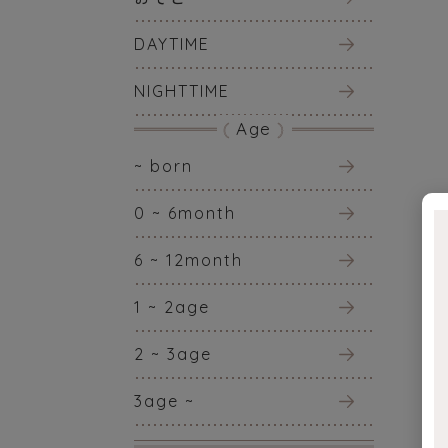
DAYTIME
NIGHTTIME
Age
~ born
0 ~ 6month
6 ~ 12month
1 ~ 2age
2 ~ 3age
3age ~