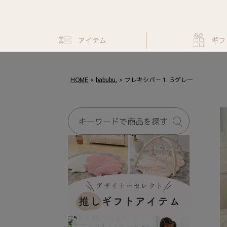
アイテム
ギフ
HOME
babubu.
フレキシバー１.５グレー