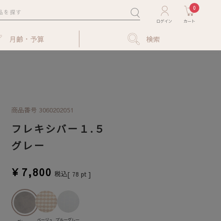
0
月齢・予算
検索
商品番号
3060202051
フレキシバー１.５
グレー
¥
7,800
税込
[
78
pt ]
ベージュ
ブルーグレー