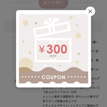
続きを読む
サイズ・仕様
工事不要・簡単設置: 壁に穴を開けずに置く
だけで設置可能です
移動が簡単: 軽量設計で部屋のレイアウト変
更や持ち運びがラク
賃貸でも安心: 壁や床を傷つけないため、賃
貸住宅にも最適です
安定感のある設計: 幅広のスタンドや滑り止
め付きで倒れにくい
操作性◎の扉付き：片手で操作でき、大人が
商品説明
通過しやすいよう扉開放機能もあります
安全性ばつぐん：お子さまが操作できないよ
う安心のロックカバー付き
メッシュ素材で視認性◎: 赤ちゃんの様子が
見やすくご家族は安心です
ナチュラルデザイン: インテリアに馴染みや