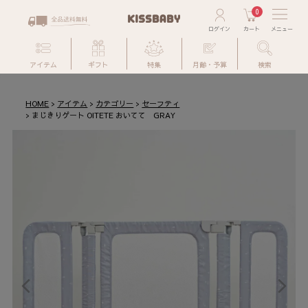
0
アイテム
ギフト
特集
月齢・予算
検索
HOME
アイテム
カテゴリー
セーフティ
まじきりゲート OITETE おいてて GRAY