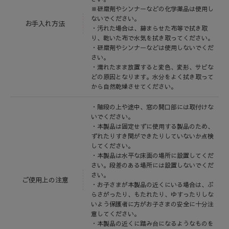
※研磨剤やシンナーなどの化学薬品は使用し
ないでください。
お手入れ方法
・汚れた場合は、締まらせた布等で拭き取
り、乾いた布で水気を拭き取ってください。
・研磨剤やシンナーなどは使用しないでくだ
さい。
・濡れたまま放置すると変色、変形、サビな
どの原因となります。水分をよく拭き取って
から自然乾燥させてください。
・階段の上や途中、窓の開口部には取付けな
いでください。
・本製品は固定せずに使用する製品のため、
ずれたりすき間ができたりしていないか点検
してください。
・本製品は水平な床面の場所に設置してくだ
さい。段差のある場所には設置しないでくだ
さい。
ご使用上の注意
・お子さまが本製品の近くにいる場合は、ぶ
らさがったり、もたれたり、ゆすったりしな
いよう保護者に方がお子さまの安全に十分注
意してください。
・本製品の近くに踏み台になるようなものを