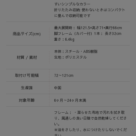
すいシンプルなカラー
折りたたみ収納: 使わないときはコンパクト
に畳んで収納可能です
最大展開時： 幅121.5×高さ71×奥行66cm
商品サイズ(cm)
脚フレーム（カバー付）1本： 長さ32cm
重さ：6.4kg
本体：スチール・ABS樹脂
材質 / 素材
生地：ポリエステル
取付け可能幅
72～121cm
生産国
中国
対象年齢
6ヶ月～24ヶ月未満
フレーム： ・湿らせた布地で汚れを拭き取
り、風通しの良い日陰で自然乾燥してくださ
い。
※油をさしたり、水につけたりしないでくだ
さい。