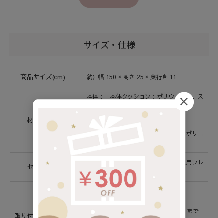
サイズ・仕様
商品サイズ(cm)
約）幅 150 × 高さ 25 × 奥行き 11
本体： 本体クッション：ポリウレタン、ス
チール、ポリエステル不織布
カバー：ポリエステル100%
材質 / 素材
固定用フレーム：スチール
固定用プレート＆ベルト：スチール、ポリエ
ステル
本体クッション×１、カバー×１、固定用フレ
セット内容
ーム×2
生産国
中国
キングサイズベッドの幅（約180cm）まで
取り付け可能サイズ