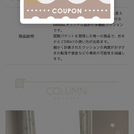
マットレス厚み 約15～25cm
FLEXIBLEフレキシブル（柔軟）に形を変え
ながら様々な用途で長くお使いいただける
babubu.オリジナル設計の多機能クッション
です。
商品説明
国際パテントを取得した唯一の商品で、形を
かえて5WAYの使い方が出来ます。
細かく計算されたクッションの角度がお子さ
まの転落や窒息などの事故の可能性を低減し
ます。