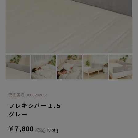
商品番号
3060202051
フレキシバー１.５
グレー
¥
7,800
税込
[
78
pt ]