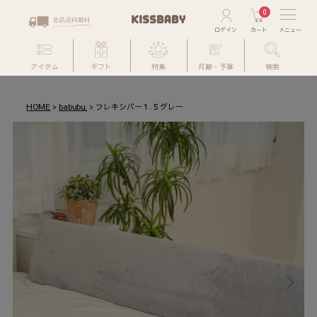
0
アイテム
ギフト
特集
月齢・予算
検索
HOME
babubu.
フレキシバー１.５グレー