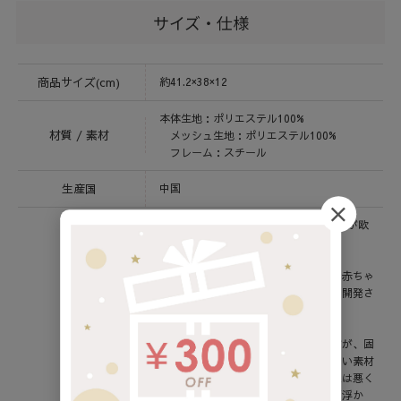
サイズ・仕様
商品サイズ(cm)
約41.2×38×12
本体生地：ポリエステル100%
材質 / 素材
メッシュ生地：ポリエステル100%
フレーム：スチール
生産国
中国
babubu.は日本人プロダクトデザイナーが欧
州で立ち上げたベビーブランドです。
バブブエアリングピローは、今までの赤ちゃ
ん用マクラの問題点を徹底的に見直し開発さ
れました。
傾斜がついたマクラは他でもありますが、固
綿やウレタンなどどれだけ通気性のよい素材
をつかっても、密度がある限り通気性は悪く
なります。そこで考え着いた答えが「浮か