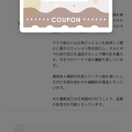
す」という構造です。
マクラを浮かすことにより通気性の確保を実
現し、熱のこもりやすい赤ちゃん用マクラの
商品説明
熱や湿気も今まででは考えられないレベルで
放出することが可能となりました。
マクラ部分には立体クッションを採用して程
よい固さのクッション性を持たし、さらにボ
ウル状の加工を追加することで頭の形を整え
る、今までのドーナツ枕の機能も有していま
す。
通気性＋傾斜付き枕＋ドーナツ枕の良いとこ
ろだけを組み合わせた画期的な商品となって
います。
また最終加工は日本国内で行うことで、品質
の安定化も可能となっています。