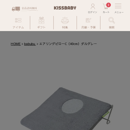
0
アイテム
ギフト
特集
月齢・予算
検索
HOME
babubu.
エアリングピローC（40cm）ダルグレー