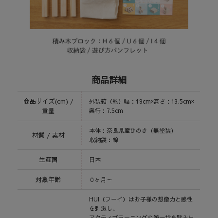
商品詳細
商品サイズ(cm) /
外装箱（約）幅：19cm×高さ：13.5cm×
重量
奥行：7.5cm
本体：奈良県産ひのき（無塗装）
材質 / 素材
収納袋：綿
生産国
日本
対象年齢
０ヶ月～
HUI（フーイ）はお子様の想像力と感性
を刺激し、
アクティブラーニングの第一歩を踏み出