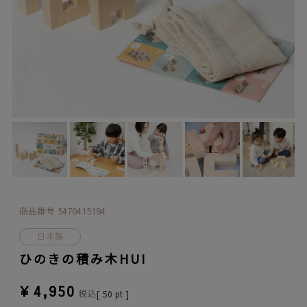
商品番号
5470415194
日本製
ひのきの積み木HUI
¥
4,950
税込
[
50
pt ]