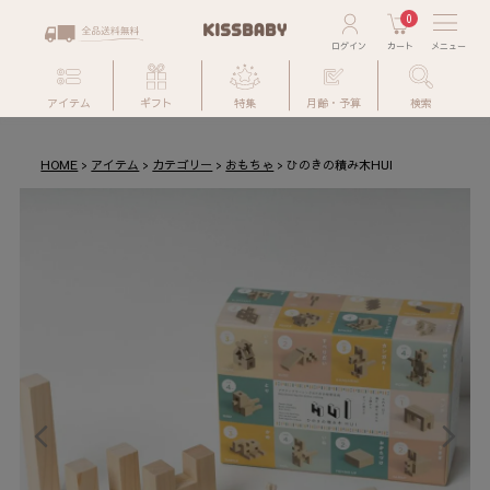
0
アイテム
ギフト
特集
月齢・予算
検索
HOME
アイテム
カテゴリー
おもちゃ
ひのきの積み木HUI