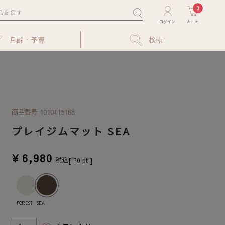
0
月齢・予算
検索
商品番号
1010415168
プレイジムマット SEA
¥
6,980
税込
[
70
pt ]
SEA
FOREST