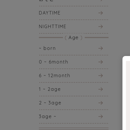
DAYTIME
NIGHTTIME
Age
~ born
0 ~ 6month
6 ~ 12month
1 ~ 2age
2 ~ 3age
3age ~