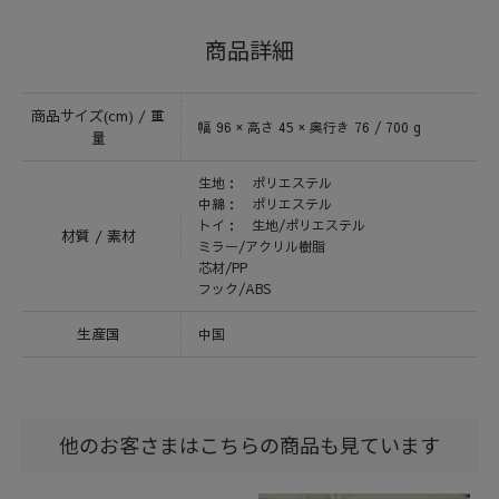
商品詳細
商品サイズ(cm) / 重
幅 96 × 高さ 45 × 奥行き 76 / 700 g
量
生地： ポリエステル
中綿： ポリエステル
トイ： 生地/ポリエステル
材質 / 素材
ミラー/アクリル樹脂
芯材/PP
フック/ABS
生産国
中国
他のお客さまはこちらの商品も見ています