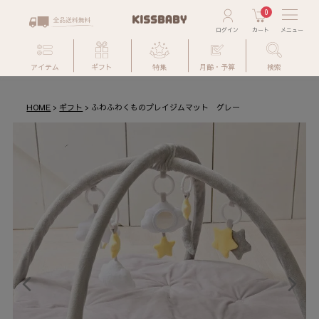
0
アイテム
ギフト
特集
月齢・予算
検索
HOME
ギフト
ふわふわくものプレイジムマット グレー