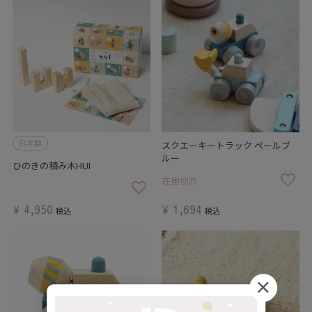
日本製
スクエーキートラック ペールブ
ルー
ひのきの積み木HUI
在庫切れ
¥
4,950
¥
1,694
税込
税込