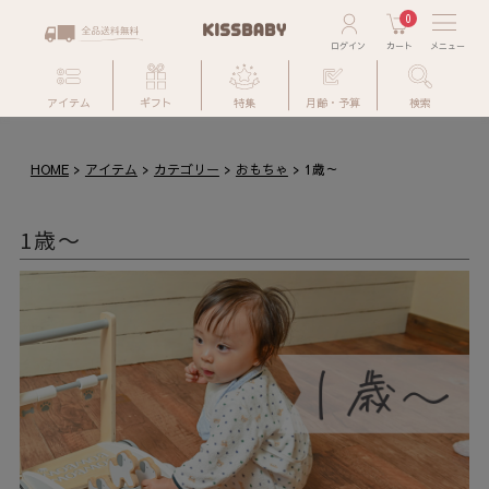
0
アイテム
ギフト
特集
月齢・予算
検索
HOME
アイテム
カテゴリー
おもちゃ
1歳～
1歳～