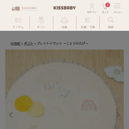
0
アイテム
ギフト
特集
月齢・予算
検索
HOME
ギフト
プレイトイマット ～ことりのたび～