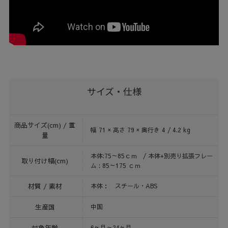
サイズ・仕様
商品サイズ(cm) / 重
幅 71 × 高さ 79 × 奥行き 4 / 4.2 kg
量
本体:75～85ｃｍ / 本体+別売り拡張フレー
取り付け幅(cm)
ム : 85～175 ｃｍ
材質 / 素材
本体： スチール・ABS
生産国
中国
対象年齢
6ヶ月～24ヶ月