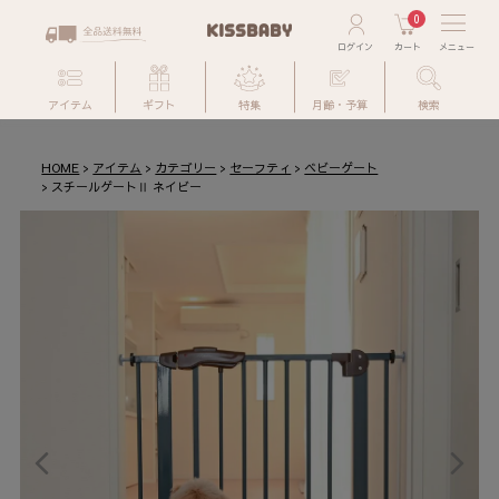
0
アイテム
ギフト
特集
月齢・予算
検索
HOME
アイテム
カテゴリー
セーフティ
ベビーゲート
スチールゲートⅡ ネイビー