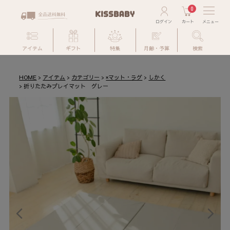
0
アイテム
ギフト
特集
月齢・予算
検索
HOME
アイテム
カテゴリー
×マット・ラグ
しかく
折りたたみプレイマット グレー