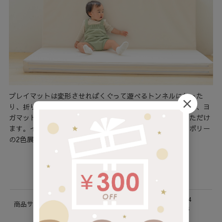
プレイマットは変形させればくぐって遊べるトンネルになった
り、折り返して簡易ソファにも。ベビーやキッズだけでなく、ヨ
ガマットやペット用になど、家族みんなで幅広くご使用いただけ
ます。インテリアに合うシンプルなカラーはグレーとアイボリー
の2色展開です。
商品詳細
使用時：たて 140 × よこ 200 × 厚み 4
商品サイズ(cm) / 重
収納時：たて140 × よこ 50 × 厚み 16
量(kg)
重さ ：約5.6kg