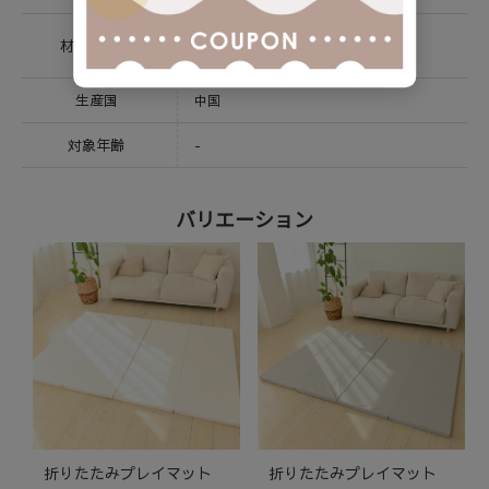
本体カバー： ポリウレタン
材質 / 素材
本体クッション：ポリエチレン
生産国
中国
対象年齢
-
バリエーション
折りたたみプレイマット
折りたたみプレイマット