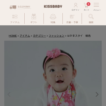
0
アイテム
ギフト
特集
月齢・予算
検索
HOME
アイテム
カテゴリー
ファッション
はかまスタイ 桃色