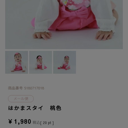
商品番号
5180717018
メール便
はかまスタイ 桃色
¥
1,980
税込
[
20
pt ]