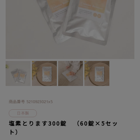
商品番号
5210923021x5
日本製
塩素とります300錠 （60錠×5セッ
ト）