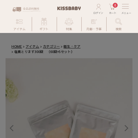
0
アイテム
ギフト
特集
月齢・予算
検索
HOME
アイテム
カテゴリー
衛生・ケア
塩素とります300錠 （60錠×5セット）