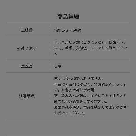
商品詳細
正味量
1錠1.5ｇ × 60錠
アスコルビン酸（ビタミンＣ）、硫酸ナトリ
材質 / 素材
ウム、糖類、炭酸塩、ステアリン酸カルシウ
ム
生産国
日本
本品は食べ物ではありません。
本品は入浴剤ではなく、塩素除去剤になりま
す。＊他入浴剤と併用可
注意事項
万一飲み込んだ時は、すぐに口をすすぎ水を
飲むなどの処置をしてください。
異常が残る時は、本品を持参して医師の診断
を受けてください。