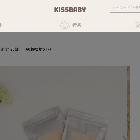
ト
特集
ます120錠 （60錠×2セット）