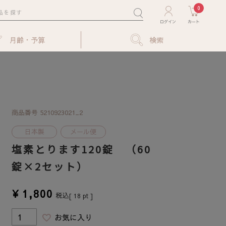
0
月齢・予算
検索
商品番号
5210923021_2
日本製
メール便
塩素とります120錠 （60
錠×2セット）
¥
1,800
税込
[
18
pt ]
お気に入り