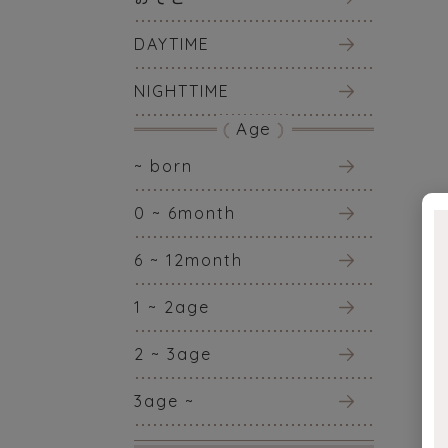
DAYTIME
NIGHTTIME
Age
~ born
0 ~ 6month
6 ~ 12month
1 ~ 2age
2 ~ 3age
3age ~