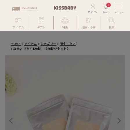
0
アイテム
ギフト
特集
月齢・予算
検索
HOME
アイテム
カテゴリー
衛生・ケア
塩素とります120錠 （60錠×2セット）