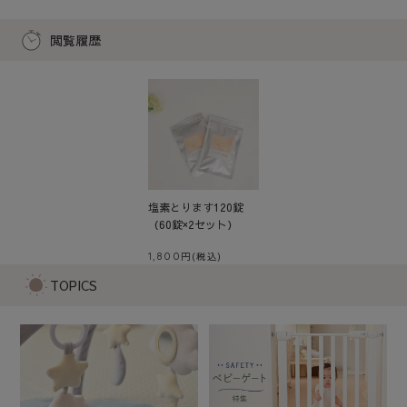
閲覧履歴
塩素とります120錠
（60錠×2セット）
1,800
TOPICS