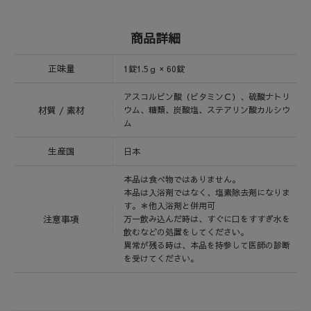
商品詳細
正味量
1錠1.5ｇ × 60錠
アスコルビン酸（ビタミンＣ）、硫酸ナトリ
材質 / 素材
ウム、糖類、炭酸塩、ステアリン酸カルシウ
ム
生産国
日本
本品は食べ物ではありません。
本品は入浴剤ではなく、塩素除去剤になりま
す。＊他入浴剤と併用可
注意事項
万一飲み込んだ時は、すぐに口をすすぎ水を
飲むなどの処置をしてください。
異常が残る時は、本品を持参して医師の診断
を受けてください。