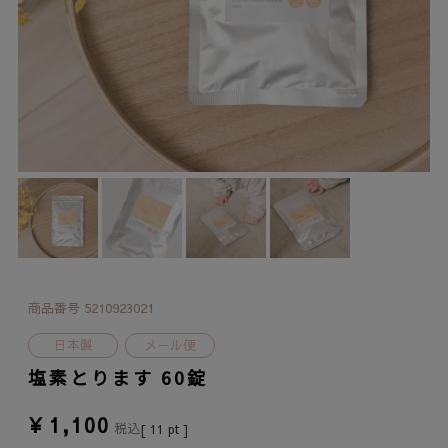
商品番号
5210923021
日本製
メール便
塩素とります 60錠
¥
1,100
税込
[
11
pt ]