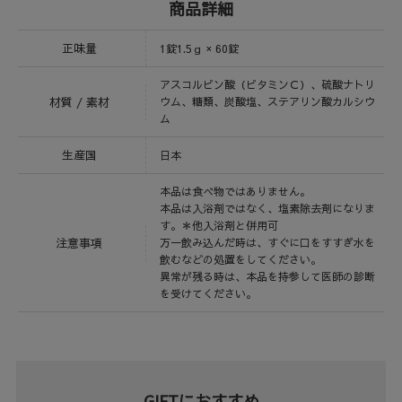
商品詳細
正味量
1錠1.5ｇ × 60錠
アスコルビン酸（ビタミンＣ）、硫酸ナトリ
材質 / 素材
ウム、糖類、炭酸塩、ステアリン酸カルシウ
ム
生産国
日本
本品は食べ物ではありません。
本品は入浴剤ではなく、塩素除去剤になりま
す。＊他入浴剤と併用可
注意事項
万一飲み込んだ時は、すぐに口をすすぎ水を
飲むなどの処置をしてください。
異常が残る時は、本品を持参して医師の診断
を受けてください。
GIFTにおすすめ