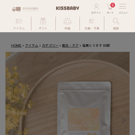
0
アイテム
ギフト
特集
月齢・予算
検索
HOME
アイテム
カテゴリー
衛生・ケア
塩素とります 60錠