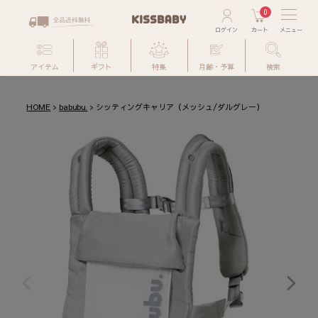
0
アイテム
ギフト
特集
月齢・予算
検索
HOME
babubu.
シッティングキャリア（メッシュ/ダルグレー）