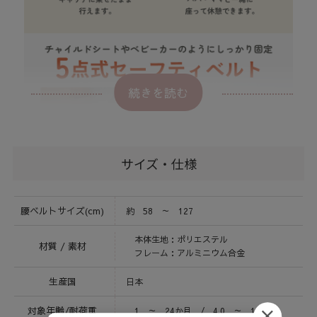
続きを読む
サイズ・仕様
腰ベルトサイズ(cm)
約 58 ～ 127
本体生地：ポリエステル
材質 / 素材
フレーム：アルミニウム合金
生産国
日本
対象年齢/耐荷重
1 ～ 24か月 / 4.0 ～ 14.0 kg