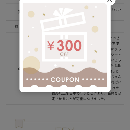
ASTM F2236-16a＆CFR1226、EN13209-
安全基準
2 ; 2015
お手入れ方法
洗濯可
babubu.は日本人デザイナーによる欧州ベビ
ーブランドです。 抱っこ紐の今までの不満
を解消するために長年考え、生地の中にフレ
ームを入れて自立させる、チャイルドシート
やベビーカーで当然のように使われている５
点式ベルトを取り入れるという、画期的な抱
商品説明
っこ紐が誕生しました。 これにより抱っこ
紐を装着する時のわずらわしさや、赤ちゃん
を寝かせた状態で抱っこ紐を付けなければい
けないなどの不便さを解消できます。 また
最終加工を日本で行うことにより、品質を安
定させることが可能になりました。