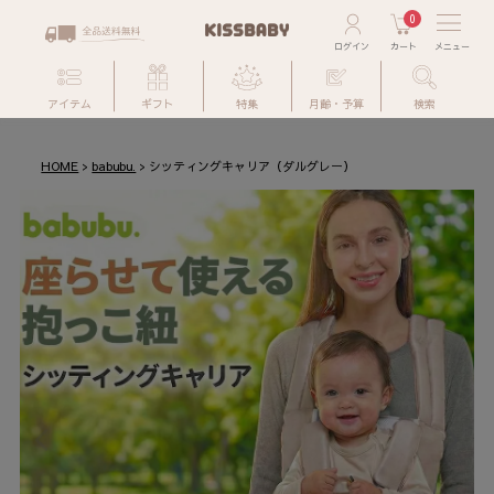
0
アイテム
ギフト
特集
月齢・予算
検索
HOME
babubu.
シッティングキャリア（ダルグレー）