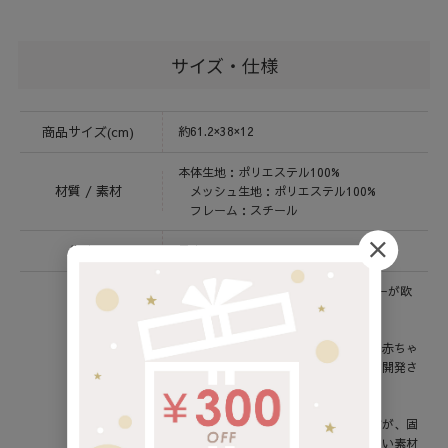
サイズ・仕様
商品サイズ(cm)
約61.2×38×12
本体生地：ポリエステル100%
材質 / 素材
メッシュ生地：ポリエステル100%
フレーム：スチール
生産国
日本
babubu.は日本人プロダクトデザイナーが欧
州で立ち上げたベビーブランドです。
バブブエアリングピローは、今までの赤ちゃ
ん用マクラの問題点を徹底的に見直し開発さ
れました。
傾斜がついたマクラは他でもありますが、固
綿やウレタンなどどれだけ通気性のよい素材