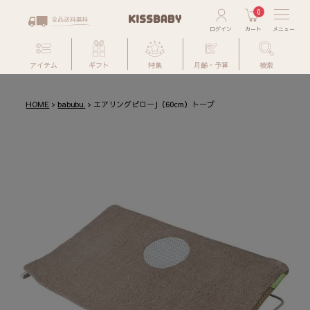
0
アイテム
ギフト
特集
月齢・予算
検索
HOME
babubu.
エアリングピローJ（60cm）トープ