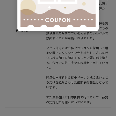
をつかっても、密度がある限り通気性は悪く
なります。そこで考え着いた答えが「浮か
す」という構造です。
マクラを浮かすことにより通気性の確保を実
現し、熱のこもりやすい赤ちゃん用マクラの
商品説明
熱や湿気も今まででは考えられないレベルで
放出することが可能となりました。
マクラ部分には立体クッションを採用して程
よい固さのクッション性を持たし、さらにボ
ウル状の加工を追加することで頭の形を整え
る、今までのドーナツ枕の機能も有していま
す。
通気性＋傾斜付き枕＋ドーナツ枕の良いとこ
ろだけを組み合わせた画期的な商品となって
います。
また最終加工は日本国内で行うことで、品質
の安定化も可能となっています。