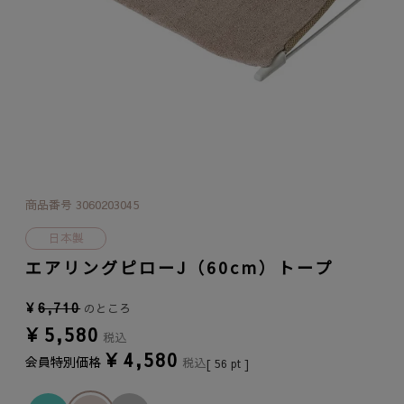
商品番号
3060203045
日本製
エアリングピローJ（60cm）トープ
¥
6,710
のところ
¥
5,580
税込
¥
4,580
会員特別価格
税込
[
56
pt ]