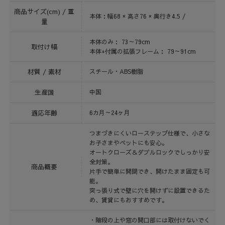
商品サイズ(cm) / 重
本体：幅68 × 高さ76 × 奥行き4.5 /
量
本体のみ： 73～79cm
取付け幅
本体+付属の拡張フレーム： 79～91cm
材質 / 素材
スチール・ABS樹脂
生産国
中国
適応年齢
6カ月～24ヶ月
つまづきにくいローステップ仕様で、小さな
お子さまやペットにも安心。
オートクローズ＆ダブルロックでしっかり安
全対策。
商品概要
片手で簡単に開閉でき、開けたまま固定も可
能。
突っ張り式で壁に穴を開けずに設置できるた
め、賃貸にもおすすめです。
・階段の上や窓の開口部には取付けないでく