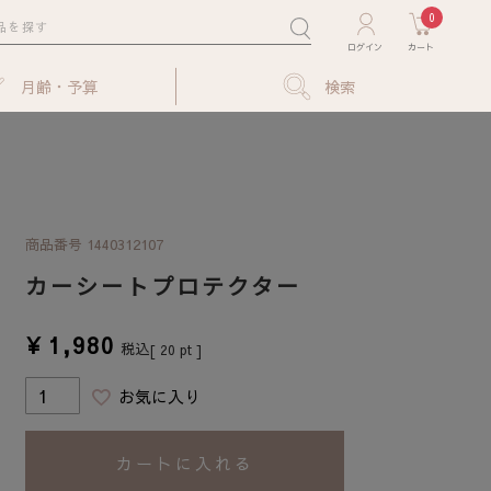
0
月齢・予算
検索
商品番号
1440312107
カーシートプロテクター
¥
1,980
税込
[
20
pt ]
お気に入り
カートに入れる