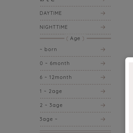
DAYTIME
NIGHTTIME
Age
~ born
0 ~ 6month
6 ~ 12month
1 ~ 2age
2 ~ 3age
3age ~