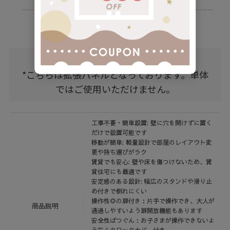
続きを読む
サイズ・仕様
*こちらは拡張パネルとなっております。単体
ではご使用いただけません。
工事不要・簡単設置: 壁に穴を開けずに置く
だけで設置可能です
移動が簡単: 軽量設計で部屋のレイアウト変
更や持ち運びがラク
賃貸でも安心: 壁や床を傷つけないため、賃
貸住宅にも最適です
安定感のある設計: 幅広のスタンドや滑り止
め付きで倒れにくい
操作性◎の扉付き：片手で操作でき、大人が
商品説明
通過しやすいよう扉開放機能もあります
安全性ばつぐん：お子さまが操作できないよ