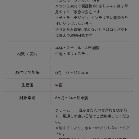
う安心のロックカバー付き
メッシュ素材で視認性◎: 赤ちゃんの様子が
見やすくご家族は安心です
ナチュラルデザイン: インテリアに馴染みや
すいシンプルなカラー
折りたたみ収納: 使わないときはコンパクト
に畳んで収納可能です
本体：スチール・ABS樹脂
材質 / 素材
生地：ポリエステル
取付け可能幅
(約) 72～148.5cm
生産国
中国
対象年齢
6ヶ月～24ヶ月未満
フレーム： ・湿らせた布地で汚れを拭き取
り、風通しの良い日陰で自然乾燥してくださ
い。
※油をさしたり、水につけたりしないでくだ
さい。