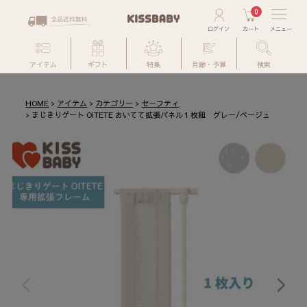
0
アイテム
ギフト
特集
月齢・予算
検索
HOME
アイテム
カテゴリー
セーフティ
まじきりゲート OITETE おいてて拡張パネル１枚組 グレー/ベージュ