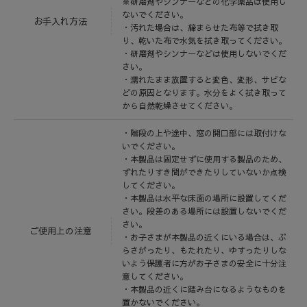
※研磨剤やシンナーなどの化学薬品は使用し
ないでください。
お手入れ方法
・汚れた場合は、締まらせた布等で拭き取
り、乾いた布で水気を拭き取ってください。
・研磨剤やシンナーなどは使用しないでくだ
さい。
・濡れたまま放置すると変色、変形、サビな
どの原因となります。水分をよく拭き取って
から自然乾燥させてください。
・階段の上や途中、窓の開口部には取付けな
いでください。
・本製品は固定せずに使用する製品のため、
ずれたりすき間ができたりしていないか点検
してください。
・本製品は水平な床面の場所に設置してくだ
さい。段差のある場所には設置しないでくだ
さい。
ご使用上の注意
・お子さまが本製品の近くにいる場合は、ぶ
らさがったり、もたれたり、ゆすったりしな
いよう保護者に方がお子さまの安全に十分注
意してください。
・本製品の近くに踏み台になるようなものを
置かないでください。