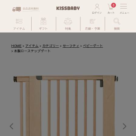
0
アイテム
ギフト
特集
月齢・予算
検索
HOME
アイテム
カテゴリー
セーフティ
ベビーゲート
木製ローステップゲート