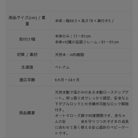
商品サイズ(cm) / 重
本体：幅66.5 × 高さ78 × 奥行き5 /
量
本体のみ：71～81cm
取付け幅
本体+付属の拡張フレーム：81～91cm
材質 / 素材
天然木・ABS樹脂
生産国
ベトナム
適応年齢
6カ月～24ヶ月
天然木製で温かみのある木製ローステップゲ
ート。突っ張り式でしっかり固定、安全な上
下ダブルロックと片手操作可能なロック解除
付き。
商品概要
オートクローズ扉で90度開閉でき、赤ちゃ
んの安 全を守りつつお子さまの成長
に合わせて長く使える安心設計のベビーゲー
トです。