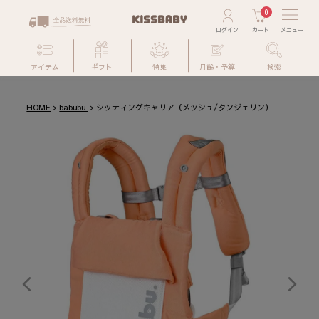
0
アイテム
ギフト
特集
月齢・予算
検索
HOME
babubu.
シッティングキャリア（メッシュ/タンジェリン）