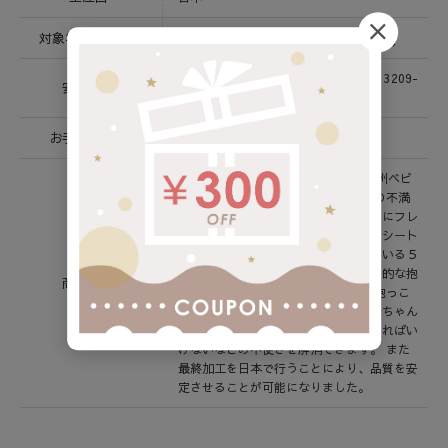
対象年齢/耐荷重
1 ～ 24か月 / 4.0 ～ 14.0 kg
ASTM F2236-16a＆CFR1226、EN13209-
安全基準
2 ; 2015
お手入れ方法
洗濯可
babubu.は日本人デザイナーによる欧州ベビ
ーブランドです。 抱っこ紐の今までの不満
を解消するために長年考え、生地の中にフレ
ームを入れて自立させる、チャイルドシート
やベビーカーで当然のように使われている５
点式ベルトを取り入れるという、画期的な抱
商品説明
っこ紐が誕生しました。 これにより抱っこ
紐を装着する時のわずらわしさや、赤ちゃん
を寝かせた状態で抱っこ紐を付けなければい
けないなどの不便さを解消できます。 また
最終加工を日本で行うことにより、品質を安
定させることが可能になりました。