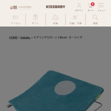
0
アイテム
ギフト
特集
月齢・予算
検索
HOME
babubu.
エアリングピローJ（40cm）ターコイズ