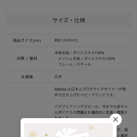
サイズ・仕様
商品サイズ(cm)
約41.2×38×12
本体生地：ポリエステル100%
材質 / 素材
メッシュ生地：ポリエステル100%
フレーム：スチール
生産国
日本
babubu.は日本人プロダクトデザイナーが欧
州で立ち上げたベビーブランドです。
バブブエアリングピローは、今までの赤ちゃ
ん用マクラの問題点を徹底的に見直し開発さ
れました。
傾斜がついたマクラは他でもありますが、固
綿やウレタンなどどれだけ通気性のよい素材