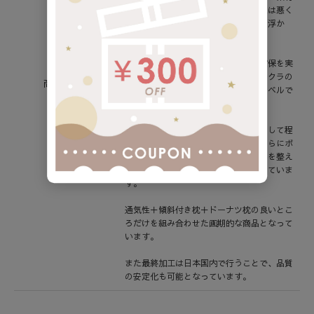
をつかっても、密度がある限り通気性は悪く
なります。そこで考え着いた答えが「浮か
す」という構造です。
マクラを浮かすことにより通気性の確保を実
現し、熱のこもりやすい赤ちゃん用マクラの
商品説明
熱や湿気も今まででは考えられないレベルで
放出することが可能となりました。
マクラ部分には立体クッションを採用して程
よい固さのクッション性を持たし、さらにボ
ウル状の加工を追加することで頭の形を整え
る、今までのドーナツ枕の機能も有していま
す。
通気性＋傾斜付き枕＋ドーナツ枕の良いとこ
ろだけを組み合わせた画期的な商品となって
います。
また最終加工は日本国内で行うことで、品質
の安定化も可能となっています。