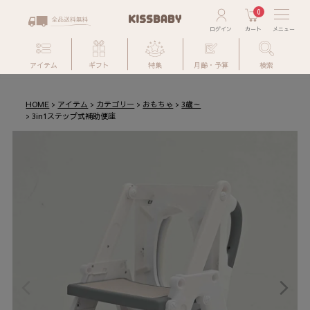
0
アイテム
ギフト
特集
月齢・予算
検索
HOME
アイテム
カテゴリー
おもちゃ
3歳～
3in1ステップ式補助便座