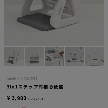
商品番号
1440218054
3in1ステップ式補助便座
¥
3,980
税込
[
40
pt ]