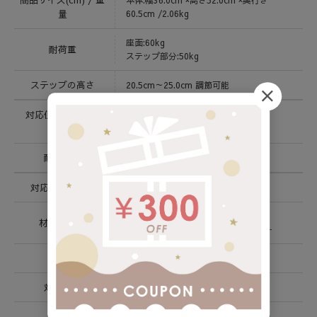
商品サイズ(cm) / 重
本体:幅36.0cm ×高さ52.0cm ×奥行き
量
60.5cm /2.06kg
座面:60kg
耐荷重
ステップ部分:50kg
ステップの高さ
20.5cm～25.0cm 調節可能
対応便座サイズ
奥行き/23～29ｃｍ
（内寸）
幅/16ｃｍ以上
耐熱温度
55℃
対応トイレ高さ
40〜44.5ｃｍ
本体:ポリプロピレン
材質 / 素材
すべり止め部分:熱可塑性エラストマー
生産国
中国
対象年齢
3歳～