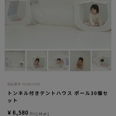
商品番号
1010415195
トンネル付きテントハウス ボール30個セ
ット
¥
6,580
税込
[
66
pt ]