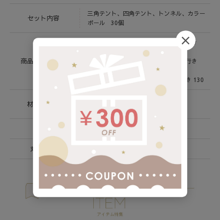
三角テント、四角テント、トンネル、カラー
セット内容
ボール 30個
（三角テント） 幅 85 × 高さ 88 × 奥行き
85
商品サイズ(cm)
（四角テント） 幅 70 × 高さ 70 × 奥行き
70
（トンネル） 幅 47 × 高さ 47 × 奥行き 130
本体： ポリエステル・スチール
材質 / 素材
ポール： ポリエチレン
生産国
中国
対象年齢
3歳～