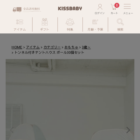
0
アイテム
ギフト
特集
月齢・予算
検索
HOME
アイテム
カテゴリー
おもちゃ
3歳～
トンネル付きテントハウス ボール30個セット