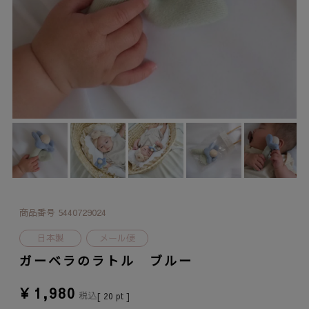
商品番号
5440729024
日本製
メール便
ガーベラのラトル ブルー
¥
1,980
税込
[
20
pt ]