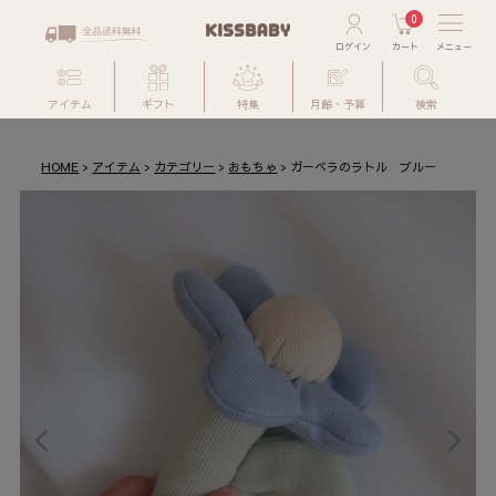
0
アイテム
ギフト
特集
月齢・予算
検索
HOME
アイテム
カテゴリー
おもちゃ
ガーベラのラトル ブルー