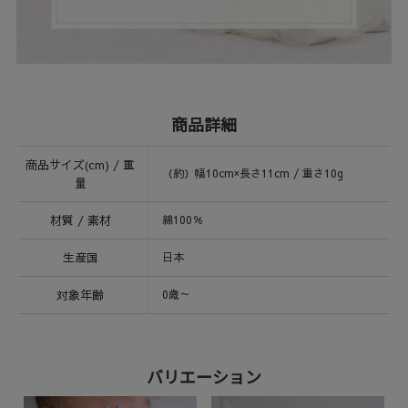
商品詳細
商品サイズ(cm) / 重
（約）幅10cm×長さ11cm / 重さ10g
量
材質 / 素材
綿100％
生産国
日本
対象年齢
0歳～
バリエーション