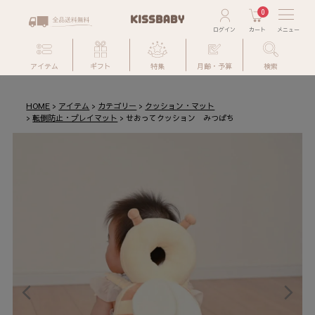
0
アイテム
ギフト
特集
月齢・予算
検索
HOME
アイテム
カテゴリー
クッション・マット
転倒防止・プレイマット
せおってクッション みつばち