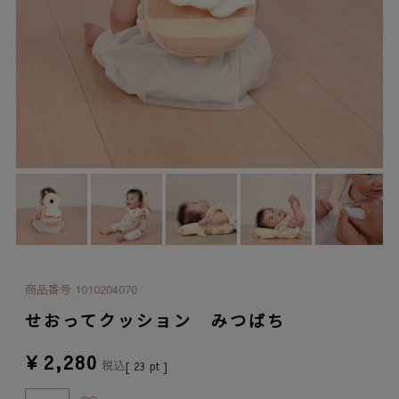
商品番号
1010204070
せおってクッション みつばち
¥
2,280
税込
[
23
pt ]