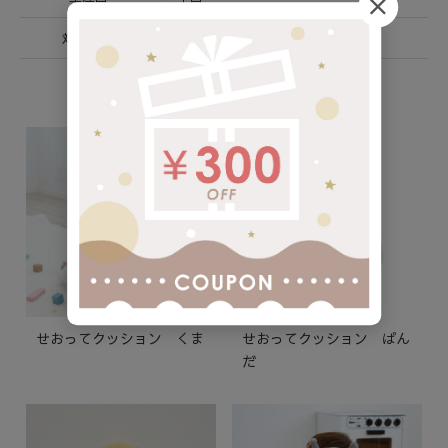
対象年齢
（おおよそ）5～15カ月
バリエーション
せおってクッション くま
せおってクッション ぱん
だ