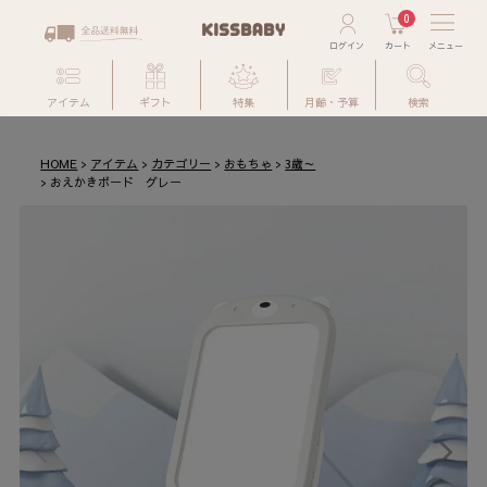
0
アイテム
ギフト
特集
月齢・予算
検索
HOME
アイテム
カテゴリー
おもちゃ
3歳～
おえかきボード グレー