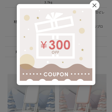
3.7kg
本体： 高密度ポリエチレン・ポリプロピレ
ン
材質 / 素材
ボード部： スチール
イレイサー： EVA / マグネット：ポリプロ
ピレン・磁石 / 滑り止め：EVA
生産国
中国
対象年齢
3歳～
バリエーション