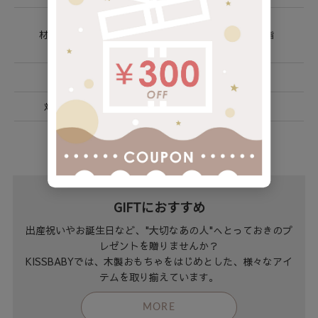
フレーム： 合板
材質 / 素材
おもちゃ: 天然木 / 塗装: アクリル樹脂
ベルト: ナイロン100% / 紐: 綿100%
生産国
中国
対象年齢
0ヶ月～
GIFTにおすすめ
出産祝いやお誕生日など、"大切なあの人"へとっておきのプ
レゼントを贈りませんか？
KISSBABYでは、木製おもちゃをはじめとした、様々なアイ
テムを取り揃えています。
MORE