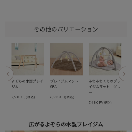
その他のバリエーション
ムマ
よぞらの木製プレイ
プレイジムマット
ふわふわくものプレ
ふ
ジム
SEA
イジムマット グレ
イ
ー
ジ
7,980
6,980
7,480
7,
広がるよぞらの木製プレイジム