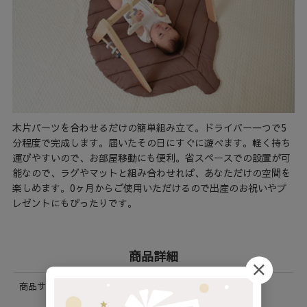
木片パーツを合わせるだけの簡単組み立て。ドライバー一つで5
分程度で完成します。届いたその日にすぐに遊べます。軽く持ち
運びやすいので、お部屋移動にも便利。省スペースでの設置が可
能なので、ラグやマットと組み合わせれば、あなただけの空間を
楽しめます。0ヶ月からご使用いただけるので出産のお祝いやプ
レゼントにもぴったりです。
商品詳細
商品サイズ(cm) / 重
幅 60 × 高さ 52 × 奥行き 47 / 1.4 kg
量