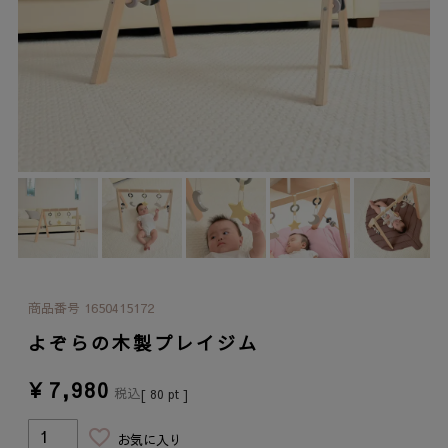
商品番号
1650415172
よぞらの木製プレイジム
¥
7,980
税込
[
80
pt ]
お気に入り