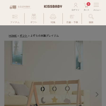
0
アイテム
ギフト
特集
月齢・予算
検索
HOME
ギフト
よぞらの木製プレイジム