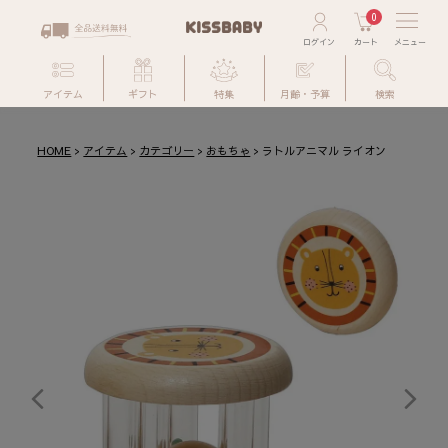
0
アイテム
ギフト
特集
月齢・予算
検索
HOME
アイテム
カテゴリー
おもちゃ
ラトルアニマル ライオン