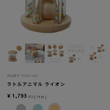
商品番号
7330415200
ラトルアニマル ライオン
¥
1,793
税込
[
18
pt ]