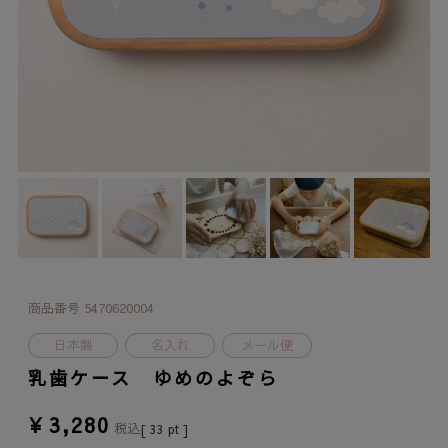
商品番号
5470620004
日本製
名入れ
メール便
乳歯ケース ゆめのよぞら
¥
3,280
税込
[
33
pt ]