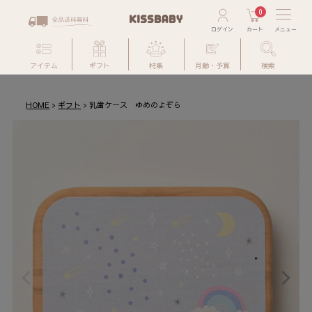
0
アイテム
ギフト
特集
月齢・予算
検索
HOME
ギフト
乳歯ケース ゆめのよぞら