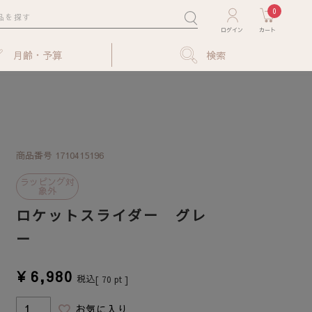
0
月齢・予算
検索
商品番号
1710415196
ラッピング対
象外
ロケットスライダー グレ
ー
¥
6,980
税込
[
70
pt ]
お気に入り