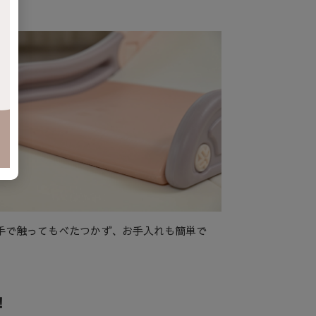
が。
手で触ってもべたつかず、お手入れも簡単で
！