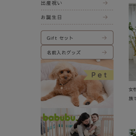
出産祝い
お誕生日
Gift セット
名前入れグッズ
女
族