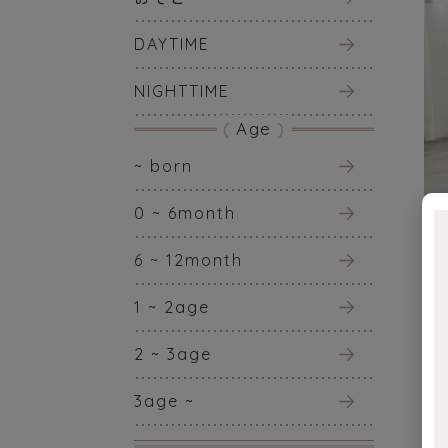
DAYTIME
NIGHTTIME
Age
~ born
0 ~ 6month
6 ~ 12month
1 ~ 2age
2 ~ 3age
お
3age ~