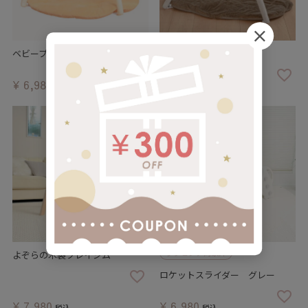
ベビープレイジムマット フルーツ
プレイジムマット SEA
¥
6,980
¥
6,980
税込
税込
ラッピング対象外
よぞらの木製プレイジム
ロケットスライダー グレー
¥
7,980
¥
6,980
税込
税込