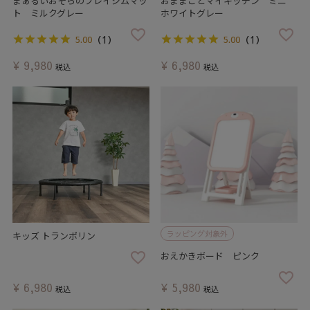
まぁるいおそらのプレイジムマッ
おままごとマイキッチン ミニ
ト ミルクグレー
ホワイトグレー
（1）
（1）
5.00
5.00
¥
9,980
¥
6,980
税込
税込
ラッピング対象外
キッズ トランポリン
おえかきボード ピンク
¥
6,980
¥
5,980
税込
税込