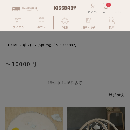
0
アイテム
ギフト
特集
月齢・予算
検索
HOME
ギフト
予算で選ぶ
～10000円
～10000円
16
件中
1
-
16
件表示
並び替え