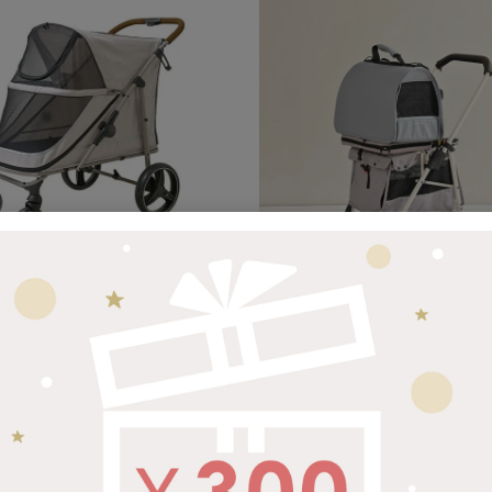
EGAバギー ココナッツ
ラッピング対象外
ISOFIXペットキャリーカート ミン
0
¥
39,800
税込
税込