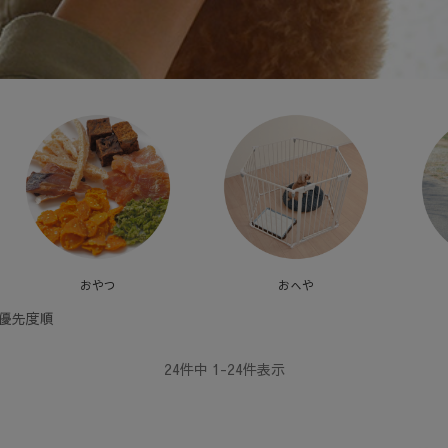
おやつ
おへや
優先度順
24
件中
1
-
24
件表示