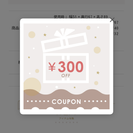
使用時： 幅51 × 奥行67 × 高さ89
折りたたみ時： 幅51 × 奥行30 × 高さ67
商品サイズ(cm)/重
上部キャリー： 幅48 × 奥行34 × 高さ40
量
下部キャリー： 幅51 × 奥行55 × 高さ32
重量：総重量 約6ｋｇ
キャリー 2.4kg / カート 3.6㎏
生地：ポリエステル
材質 / 素材
フレーム：スチール
車輪：EVA
生産国
台湾