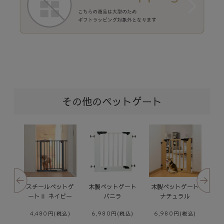
その他のペットゲート
ート
セーフティペット
セーフティウッデ
スチールペットゲ
ス
ル
ゲート スムース
ィ・ペットゲート
ートⅡ アイボリー
ー
ホワイト
（取付幅
4,480
4
75~89cm）
5,980