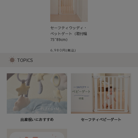
セーフティウッディ・
ペットゲート（取付幅
75~89cm）
6,980
TOPICS
セーフティベビーゲート
出産祝いにおすすめ