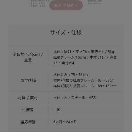
続きを読む
サイズ・仕様
本体：幅71 × 高さ78 × 奥行き4 / 5kg
商品サイズ(cm) /
拡張フレーム(10cm)：本体：幅7 × 高さ
重量
78 × 奥行き4
本体のみ：75～83cm
取付け幅
本体+付属の拡張フレーム：83～89cm
本体+別売り拡張フレーム：89～152cm
材質 / 素材
本体：木・スチール・ABS
生産国
中国
適応年齢
6カ月～24ヶ月