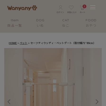
0
Item
DOG
CAT
FOOD
商品一覧
いぬ
ねこ
おやつ
HOME
ペット
セーフティウッディ・ペットゲート（取付幅75~89cm）