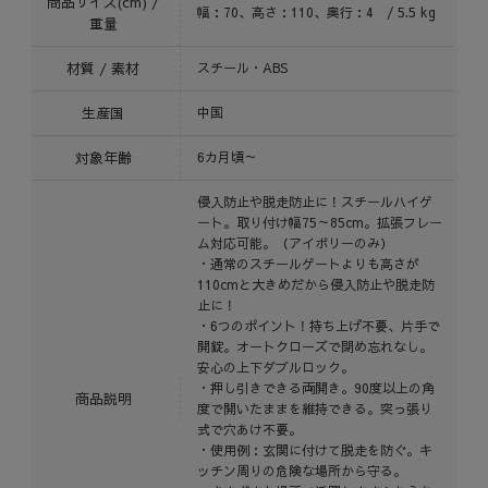
商品サイズ(cm) /
幅：70、高さ：110、奥行：4 / 5.5 kg
重量
材質 / 素材
スチール・ABS
生産国
中国
対象年齢
6カ月頃～
侵入防止や脱走防止に！スチールハイゲ
ート。取り付け幅75～85cm。拡張フレー
ム対応可能。（アイボリーのみ）
・通常のスチールゲートよりも高さが
110cmと大きめだから侵入防止や脱走防
止に！
・6つのポイント！持ち上げ不要、片手で
開錠。オートクローズで閉め忘れなし。
安心の上下ダブルロック。
・押し引きできる両開き。90度以上の角
商品説明
度で開いたままを維持できる。突っ張り
式で穴あけ不要。
・使用例：玄関に付けて脱走を防ぐ。キ
ッチン周りの危険な場所から守る。