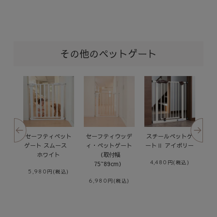
その他のペットゲート
トゲ
スチールペットゲ
木製ペットゲート
木製ペットゲート
セ
ボリー
ートⅡ ネイビー
バニラ
ナチュラル
ゲ
4,480
6,980
6,980
5