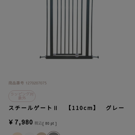
商品番号
1270207075
ラッピング対
象外
スチールゲートⅡ 【110cm】 グレー
¥
7,980
税込
[
80
pt ]